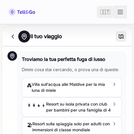
Skip to main content
🇮🇹
Il tuo viaggio
Troviamo la tua perfetta fuga di lusso
Dimmi cosa stai cercando, o prova una di queste:
Villa sull'acqua alle Maldive per la mia
💑
luna di miele
Resort su isola privata con club
👨‍👩‍👧‍👦
per bambini per una famiglia di 4
Resort sulla spiaggia solo per adulti con
🏖️
immersioni di classe mondiale